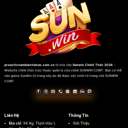
proactivoambientalsas.com.co
là site vào
Sunwin Chính Thức 2026
-
Website chính thức trực thuộc quản lý của chính SUNWIN CORP.. Bạn có thể
vào game SunWin từ trang này do đã được xác minh từ trang chủ SUNWIN
CORP.
Liên Hệ
Thông Tin
Địa chỉ:
94 Ng. Thịnh Hào 1,
Giới Thiệu