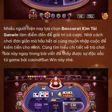
Nhiều người hiện nay lựa chọn
Baccarat Kim Tài
Sunwin
làm điểm đến để giải trí cá cược. Nhờ cách
chơi đơn giản mà hầu hết ai cũng muốn nhập cuộc để
kiếm tiền cho mình. Cùng tìm hiểu chi tiết về trò chơi
bài này ngay trong bài viết để thấy được sự đặc sắc
từ game bài casino Sun Win này nhé.