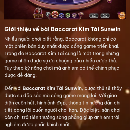
Giới thiệu về bài Baccarat Kim Tài Sunwin
Nhiều người chơi biết rằng, Baccarat không chỉ có
một phiên bản duy nhất được cổng game triển khai.
Trong đó Baccarat Kim Tài cũng là một trong những
game nhận được sự ưa chuộng của nhiều cược thủ.
Tùy theo kỹ năng chơi mà anh em có thể chinh phục
được dễ dàng.
Đến với
Baccarat Kim Tài Sunwin
, cược thủ sẽ thấy
được sự đặc sắc mà cồng game mang lại. Với giao
diện cuốn hút, hình ảnh đẹp, thông tin hướng dẫn chi
tiết càng lôi cuốn người chơi hơn. Đặc biệt, sân chơi
còn chi trả tiền thưởng sòng phẳng giúp anh em trải
nghiệm được phấn khích nhất.