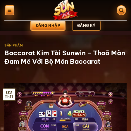
Bỏ
qua
nội
dung
ĐĂNG NHẬP
ĐĂNG KÝ
SẢN PHẨM
Baccarat Kim Tài Sunwin – Thoã Mãn
Đam Mê Với Bộ Môn Baccarat
02
Th11