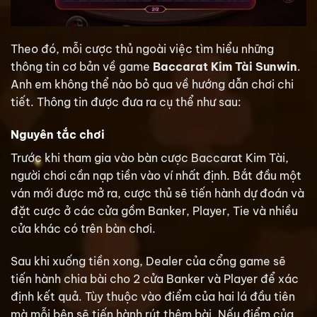
Theo đó, mỗi cược thủ ngoài việc tìm hiểu những
thông tin cơ bản về game
Baccarat Kim Tài Sunwin
.
Anh em không thể nào bỏ qua về hướng dẫn chơi chi
tiết. Thông tin được đưa ra cụ thể như sau:
Nguyên tắc chơi
Trước khi tham gia vào bàn cược Baccarat Kim Tài,
người chơi cần nạp tiền vào ví nhất định. Bắt đầu một
ván mới được mở ra, cược thủ sẽ tiến hành dự đoán và
đặt cược ở các cửa gồm Banker, Player, Tie và nhiều
cửa khác có trên bàn chơi.
Sau khi xuống tiền xong, Dealer của cổng game sẽ
tiến hành chia bài cho 2 cửa Banker và Player để xác
định kết quả. Tùy thuộc vào điểm của hai lá đầu tiên
mà mỗi bên sẽ tiến hành rút thêm bài. Nếu điểm của