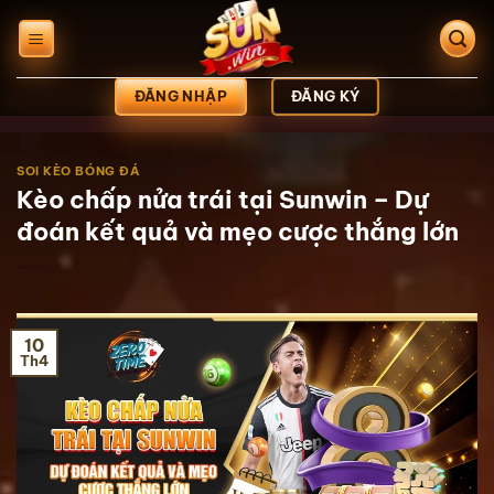
Bỏ
qua
nội
dung
ĐĂNG NHẬP
ĐĂNG KÝ
SOI KÈO BÓNG ĐÁ
Kèo chấp nửa trái tại Sunwin – Dự
đoán kết quả và mẹo cược thắng lớn
10
Th4