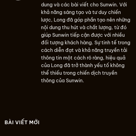
dung và các bài viết cho Sunwin. Với
khả năng sáng tạo và tư duy chiến
lược, Long đã góp phần tạo nên những
nội dung thu hút và chất lượng, từ đó
giúp Sunwin tiếp cận được với nhiều
đối tượng khách hàng. Sự tinh tế trong
cách diễn đạt và khả năng truyền tải
thông tin một cách rõ ràng, hiệu quả
của Long đã trở thành yếu tố không
thể thiếu trong chiến dịch truyền
thông của Sunwin.
BÀI VIẾT MỚI