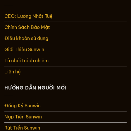
Chơi
2026
Game
–
Có
Chi
CEO: Lương Nhật Tuệ
Trách
Tiết
Nhiệm
A-
Chính Sách Bảo Mật
2026
Z
Chi
Tiết
Điều khoản sử dụng
Giới Thiệu Sunwin
Từ chối trách nhiệm
Liên hệ
HƯỚNG DẪN NGƯỜI MỚI
Đăng Ký Sunwin
Nạp Tiền Sunwin
Rút Tiền Sunwin