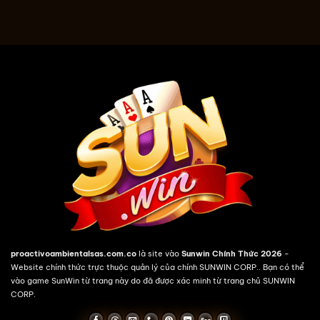
proactivoambientalsas.com.co
là site vào
Sunwin Chính Thức 2026
-
Website chính thức trực thuộc quản lý của chính SUNWIN CORP.. Bạn có thể
vào game SunWin từ trang này do đã được xác minh từ trang chủ SUNWIN
CORP.