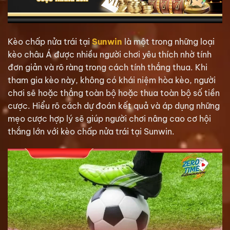
Kèo chấp nửa trái tại
Sunwin
là một trong những loại
kèo châu Á được nhiều người chơi yêu thích nhờ tính
đơn giản và rõ ràng trong cách tính thắng thua. Khi
tham gia kèo này, không có khái niệm hòa kèo, người
chơi sẽ hoặc thắng toàn bộ hoặc thua toàn bộ số tiền
cược. Hiểu rõ cách dự đoán kết quả và áp dụng những
mẹo cược hợp lý sẽ giúp người chơi nâng cao cơ hội
thắng lớn với kèo chấp nửa trái tại Sunwin.