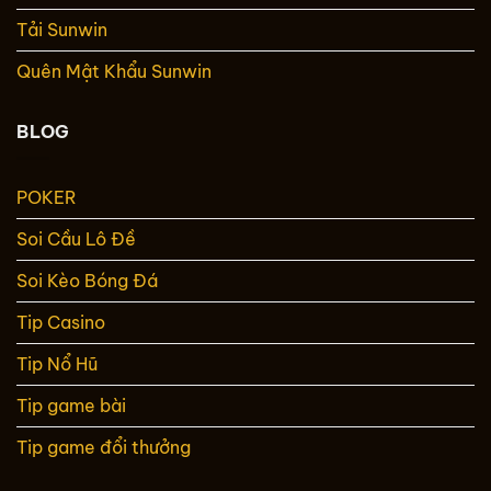
Tải Sunwin
Quên Mật Khẩu Sunwin
BLOG
POKER
Soi Cầu Lô Đề
Soi Kèo Bóng Đá
Tip Casino
Tip Nổ Hũ
Tip game bài
Tip game đổi thưởng