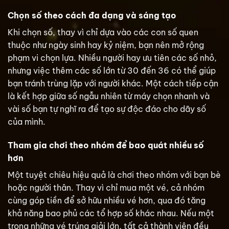
Chọn số theo cách đa dạng và sáng tạo
Khi chọn số, thay vì chỉ dựa vào các con số quen
thuộc như ngày sinh hay kỷ niệm, bạn nên mở rộng
phạm vi chọn lựa. Nhiều người hay ưu tiên các số nhỏ,
nhưng việc thêm các số lớn từ 30 đến 36 có thể giúp
bạn tránh trùng lặp với người khác. Một cách tiếp cận
là kết hợp giữa số ngẫu nhiên từ máy chọn nhanh và
vài số bạn tự nghĩ ra để tạo sự độc đáo cho dãy số
của mình.
Tham gia chơi theo nhóm để bao quát nhiều số
hơn
Một tuyệt chiêu hiệu quả là chơi theo nhóm với bạn bè
hoặc người thân. Thay vì chỉ mua một vé, cả nhóm
cùng góp tiền để sở hữu nhiều vé hơn, qua đó tăng
khả năng bao phủ các tổ hợp số khác nhau. Nếu một
trong những vé trúng giải lớn, tất cả thành viên đều