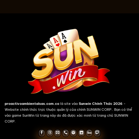
proactivoambientalsas.com.co
là site vào
Sunwin Chính Thức 2026
-
Website chính thức trực thuộc quản lý của chính SUNWIN CORP.. Bạn có thể
vào game SunWin từ trang này do đã được xác minh từ trang chủ SUNWIN
CORP.