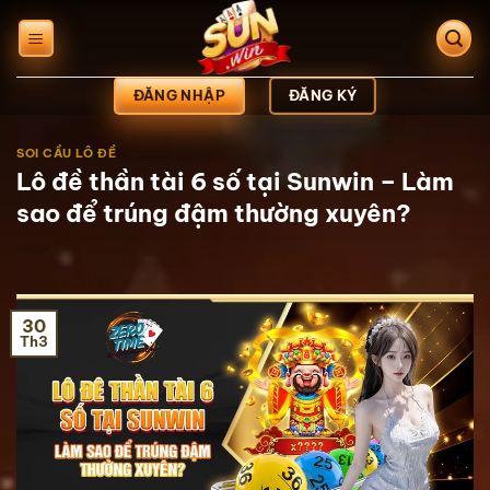
Bỏ
qua
nội
dung
ĐĂNG NHẬP
ĐĂNG KÝ
SOI CẦU LÔ ĐỀ
Lô đề thần tài 6 số tại Sunwin – Làm
sao để trúng đậm thường xuyên?
30
Th3