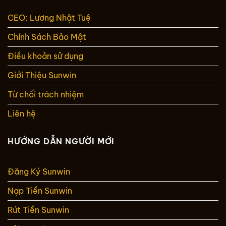
Game
–
Có
Chi
CEO: Lương Nhật Tuệ
Trách
Tiết
Nhiệm
A-
Chính Sách Bảo Mật
2026
Z
Chi
Tiết
Điều khoản sử dụng
Giới Thiệu Sunwin
Từ chối trách nhiệm
Liên hệ
HƯỚNG DẪN NGƯỜI MỚI
Đăng Ký Sunwin
Nạp Tiền Sunwin
Rút Tiền Sunwin