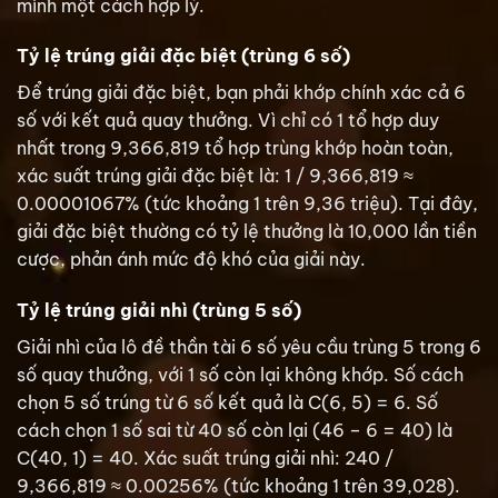
mình một cách hợp lý.
Tỷ lệ trúng giải đặc biệt (trùng 6 số)
Để trúng giải đặc biệt, bạn phải khớp chính xác cả 6
số với kết quả quay thưởng. Vì chỉ có 1 tổ hợp duy
nhất trong 9,366,819 tổ hợp trùng khớp hoàn toàn,
xác suất trúng giải đặc biệt là: 1 / 9,366,819 ≈
0.00001067% (tức khoảng 1 trên 9,36 triệu). Tại đây,
giải đặc biệt thường có tỷ lệ thưởng là 10,000 lần tiền
cược, phản ánh mức độ khó của giải này.
Tỷ lệ trúng giải nhì (trùng 5 số)
Giải nhì của lô đề thần tài 6 số yêu cầu trùng 5 trong 6
số quay thưởng, với 1 số còn lại không khớp. Số cách
chọn 5 số trúng từ 6 số kết quả là C(6, 5) = 6. Số
cách chọn 1 số sai từ 40 số còn lại (46 – 6 = 40) là
C(40, 1) = 40. Xác suất trúng giải nhì: 240 /
9,366,819 ≈ 0.00256% (tức khoảng 1 trên 39,028).