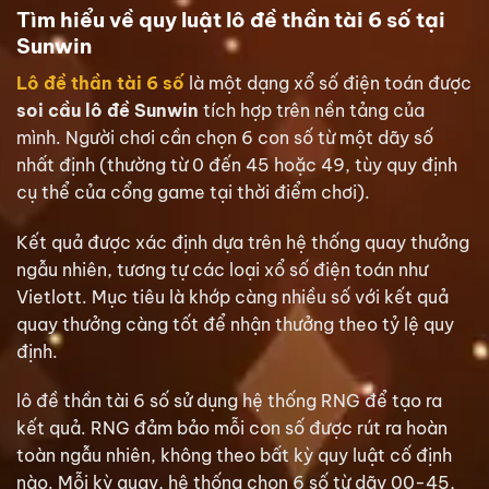
Tìm hiểu về quy luật lô đề thần tài 6 số tại
Sunwin
Lô đề thần tài 6 số
là một dạng xổ số điện toán được
soi cầu lô đề Sunwin
tích hợp trên nền tảng của
mình. Người chơi cần chọn 6 con số từ một dãy số
nhất định (thường từ 0 đến 45 hoặc 49, tùy quy định
cụ thể của cổng game tại thời điểm chơi).
Kết quả được xác định dựa trên hệ thống quay thưởng
ngẫu nhiên, tương tự các loại xổ số điện toán như
Vietlott. Mục tiêu là khớp càng nhiều số với kết quả
quay thưởng càng tốt để nhận thưởng theo tỷ lệ quy
định.
lô đề thần tài 6 số sử dụng hệ thống RNG để tạo ra
kết quả. RNG đảm bảo mỗi con số được rút ra hoàn
toàn ngẫu nhiên, không theo bất kỳ quy luật cố định
nào. Mỗi kỳ quay, hệ thống chọn 6 số từ dãy 00-45,