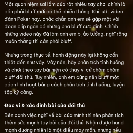
Một quan niệm sai lầm của rất nhiều tay chơi chính là
cần phải bluff mới có thể chiến thắng. Khi lướt video
đánh Poker hay, chắc chắn anh em sẽ gặp một vài
đoạn clip ngắn có những pha bluff cực đỉnh. Chính
những video này đã làm anh em bị ảo tưởng, nghĩ rằng
muốn thắng thì cần phải bluff.
Nhưng trong thực tế, hành động này lại không cần
thiết đến như vậy. Vậy nên, hãy phân tích tình huống
và chơi theo tay bài hiện có thay vì cứ chăm chăm
bluff đối thủ. Tuy nhiên, anh em cũng nên bluff một
cách linh hoạt bằng cách phân tích tình huống, luyện
tập kỹ càng.
Đọc vị & xác định bài của đối thủ
Bên cạnh việc nghĩ về bài của mình thì nên phân tích
thêm sức mạnh tay bài của đối thủ. Nhận được hand
mạnh đương nhiên là một điều may mắn, nhưng nếu