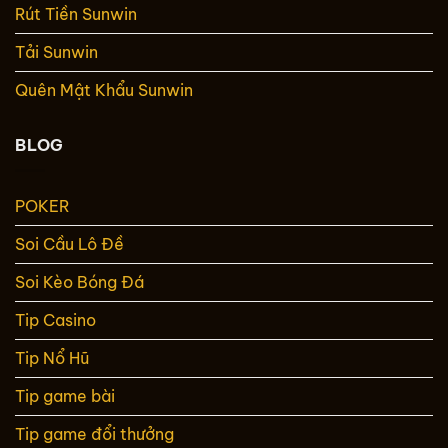
Rút Tiền Sunwin
Tải Sunwin
Quên Mật Khẩu Sunwin
BLOG
POKER
Soi Cầu Lô Đề
Soi Kèo Bóng Đá
Tip Casino
Tip Nổ Hũ
Tip game bài
Tip game đổi thưởng