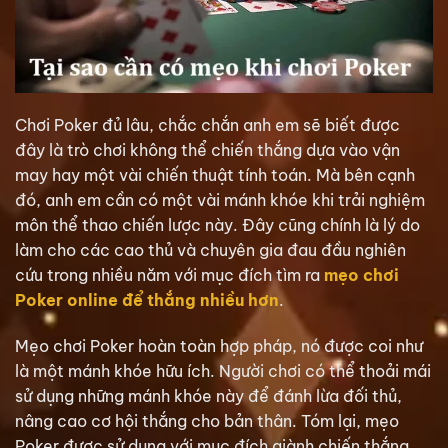
Chơi Poker đủ lâu, chắc chắn anh em sẽ biết được
đây là trò chơi không thể chiến thắng dựa vào vận
may hay một vài chiến thuật tính toán. Mà bên cạnh
đó, anh em cần có một vài mánh khóe khi trải nghiệm
môn thể thao chiến lược này. Đây cũng chính là lý do
làm cho các cao thủ và chuyên gia đau đầu nghiên
cứu trong nhiều năm với mục đích tìm ra
mẹo chơi
Poker online để thắng nhiều hơn
.
Mẹo chơi Poker hoàn toàn hợp pháp, nó được coi như
là một mánh khóe hữu ích. Người chơi có thể thoải mái
sử dụng những mánh khóe này để đánh lừa đối thủ,
nâng cao cơ hội thắng cho bản thân. Tóm lại, mẹo
Poker được sử dụng với mục đích giành chiến thắng