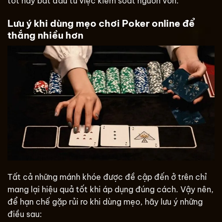
tốt hãy bắt đầu từ việc kiểm soát nguồn vốn.
Lưu ý khi dùng mẹo chơi Poker online để
thắng nhiều hơn
Tất cả những mánh khóe được đề cập đến ở trên chỉ
mang lại hiệu quả tốt khi áp dụng đúng cách. Vậy nên,
để hạn chế gặp rủi ro khi dùng mẹo, hãy lưu ý những
điều sau: