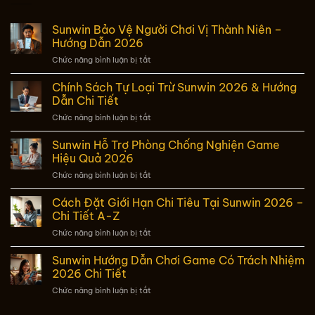
Sunwin Bảo Vệ Người Chơi Vị Thành Niên –
Hướng Dẫn 2026
ở
Chức năng bình luận bị tắt
Sunwin
Bảo
Chính Sách Tự Loại Trừ Sunwin 2026 & Hướng
Vệ
Dẫn Chi Tiết
Người
ở
Chức năng bình luận bị tắt
Chơi
Chính
Vị
Sách
Sunwin Hỗ Trợ Phòng Chống Nghiện Game
Thành
Tự
Niên
Hiệu Quả 2026
Loại
–
ở
Chức năng bình luận bị tắt
Trừ
Hướng
Sunwin
Sunwin
Dẫn
Hỗ
Cách Đặt Giới Hạn Chi Tiêu Tại Sunwin 2026 –
2026
2026
Trợ
&
Chi Tiết A-Z
Phòng
Hướng
ở
Chức năng bình luận bị tắt
Chống
Dẫn
Cách
Nghiện
Chi
Đặt
Sunwin Hướng Dẫn Chơi Game Có Trách Nhiệm
Game
Tiết
Giới
Hiệu
2026 Chi Tiết
Hạn
Quả
ở
Chức năng bình luận bị tắt
Chi
2026
Sunwin
Tiêu
Hướng