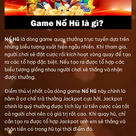
Nổ Hũ
là dòng game quay thưởng trực tuyến dựa trên
những biểu tượng xuất hiện ngẫu nhiên. Khi tham gia,
người chơi sẽ đặt cược rồi kích hoạt vòng quay để tạo
ra các tổ hợp đặc biệt. Nếu tạo ra được tổ hợp các
biểu tượng giống nhau người chơi sẽ thắng và nhận
được thưởng.
Điểm thú vị nhất của dòng game
Nổ Hũ
này chính là
nằm ở cơ chế trả thưởng Jackpot cực hời. Jackpot
chính là quỹ thưởng được tích lũy từ tiền cược của tất
cả người chơi nên có giá trị rất cao. Khi quay hũ, chỉ
cần tạo ra được tổ hợp Jackpot anh em sẽ thắng và
nhận tiền có trong hũ tại thời điểm đó.