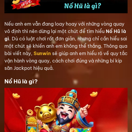
Nếu anh em vẫn đang loay hoay với những vòng quay
vô định thì nên dừng lại một chút để tìm hiểu
Nổ Hũ là
gì
. Dù có luật chơi rất đơn giản, nhưng chỉ cần hiểu sai
một chút sẽ khiến anh em không thể thắng. Thông qua
bài viết này,
Sunwin
sẽ giúp anh em hiểu rõ về quy tắc
vận hành vòng quay, cách chơi đúng và những bí kíp
săn Jackpot hiệu quả.
Nổ Hũ là gì?