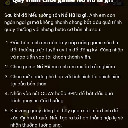
Sau khi đã hiểu tường tận
Nổ Hũ là gì
. Anh em còn
ngần ngại gì mà không nhanh chóng bắt đầu quá trình
quay thưởng với những bước cơ bản như sau:
Đầu tiên, anh em cần truy cập cổng game săn hũ
đổi thưởng trực tuyến uy tín để đăng ký, đăng nhập
và nạp tiền vào tài khoản thành viên.
Chọn game
Nổ Hũ
mà anh em muốn trải nghiệm.
Chọn mức cược phù hợp với tình hình tài chính hiện
tại của bản thân.
Nhấn vào nút QUAY hoặc SPIN để bắt đầu quá
trình quay hũ đổi thưởng.
Khi vòng quay dừng lại, hãy quan sát màn hình để
xác định kết quả. Nếu tạo ra tổ hợp thắng hợp lệ sẽ
nhận thưởng tương ứng.