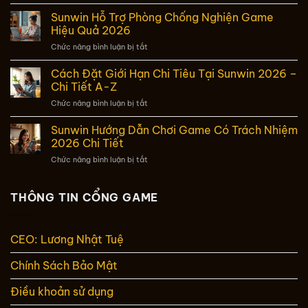
Chính
Vị
Sách
Sunwin Hỗ Trợ Phòng Chống Nghiện Game
Thành
Tự
Niên
Hiệu Quả 2026
Loại
–
ở
Chức năng bình luận bị tắt
Trừ
Hướng
Sunwin
Sunwin
Dẫn
Hỗ
Cách Đặt Giới Hạn Chi Tiêu Tại Sunwin 2026 –
2026
2026
Trợ
&
Chi Tiết A-Z
Phòng
Hướng
ở
Chức năng bình luận bị tắt
Chống
Dẫn
Cách
Nghiện
Chi
Đặt
Sunwin Hướng Dẫn Chơi Game Có Trách Nhiệm
Game
Tiết
Giới
Hiệu
2026 Chi Tiết
Hạn
Quả
ở
Chức năng bình luận bị tắt
Chi
2026
Sunwin
Tiêu
Hướng
Tại
Dẫn
THÔNG TIN CỔNG GAME
Sunwin
Chơi
2026
Game
–
Có
Chi
CEO: Lương Nhật Tuệ
Trách
Tiết
Nhiệm
A-
Chính Sách Bảo Mật
2026
Z
Chi
Tiết
Điều khoản sử dụng