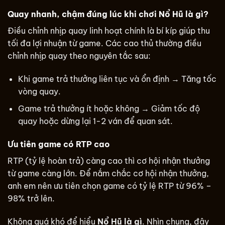
Quay nhanh, chậm đúng lúc khi chơi Nổ Hũ là gì?
Điều chỉnh nhịp quay linh hoạt chính là bí kíp giúp thu
tối đa lợi nhuận từ game. Các cao thủ thường điều
chỉnh nhịp quay theo nguyên tắc sau:
Khi game trả thưởng liên tục và ổn định → Tăng tốc
vòng quay.
Game trả thưởng ít hoặc không → Giảm tốc độ
quay hoặc dừng lại 1-2 ván để quan sát.
Ưu tiên game có RTP cao
RTP (tỷ lệ hoàn trả) càng cao thì cơ hội nhận thưởng
từ game càng lớn. Để nắm chắc cơ hội nhận thưởng,
anh em nên ưu tiên chọn game có tỷ lệ RTP từ 96% –
98% trở lên.
Không quá khó để hiểu
Nổ Hũ là gì
. Nhìn chung, đây