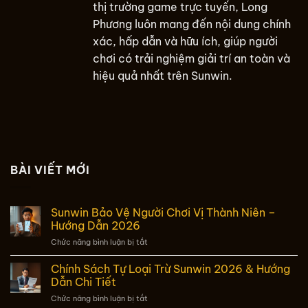
thị trường game trực tuyến, Long
Phương luôn mang đến nội dung chính
xác, hấp dẫn và hữu ích, giúp người
chơi có trải nghiệm giải trí an toàn và
hiệu quả nhất trên Sunwin.
BÀI VIẾT MỚI
Sunwin Bảo Vệ Người Chơi Vị Thành Niên –
Hướng Dẫn 2026
ở
Chức năng bình luận bị tắt
Sunwin
Bảo
Chính Sách Tự Loại Trừ Sunwin 2026 & Hướng
Vệ
Dẫn Chi Tiết
Người
ở
Chức năng bình luận bị tắt
Chơi