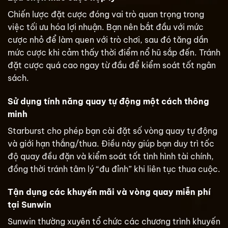
Chiến lược đặt cược đóng vai trò quan trọng trong
việc tối ưu hóa lợi nhuận. Bạn nên bắt đầu với mức
cược nhỏ để làm quen với trò chơi, sau đó tăng dần
mức cược khi cảm thấy thời điểm nổ hũ sắp đến. Tránh
đặt cược quá cao ngay từ đầu để kiểm soát tốt ngân
sách.
Sử dụng tính năng quay tự động một cách thông
minh
Starburst cho phép bạn cài đặt số vòng quay tự động
và giới hạn thắng/thua. Điều này giúp bạn duy trì tốc
độ quay đều đặn và kiểm soát tốt tình hình tài chính,
đồng thời tránh tâm lý “đu đỉnh” khi liên tục thua cuộc.
Tận dụng các khuyến mãi và vòng quay miễn phí
tại Sunwin
Sunwin thường xuyên tổ chức các chương trình khuyến