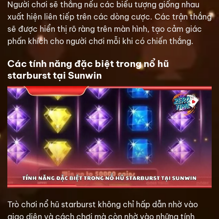
Người chơi sẽ thắng nếu các biểu tượng giống nhau
xuất hiện liên tiếp trên các dòng cược. Các trận thắng
sẽ được hiển thị rõ ràng trên màn hình, tạo cảm giác
phấn khích cho người chơi mỗi khi có chiến thắng.
Các tính năng đặc biệt trong nổ hũ
starburst tại Sunwin
Trò chơi nổ hũ starburst không chỉ hấp dẫn nhờ vào
giao diện và cách chơi mà còn nhờ vào những tính