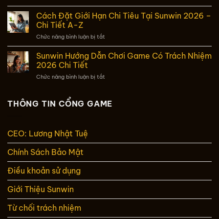
Sunwin
Sunwin
Dẫn
Hỗ
Cách Đặt Giới Hạn Chi Tiêu Tại Sunwin 2026 –
2026
2026
Trợ
&
Chi Tiết A-Z
Phòng
Hướng
ở
Chức năng bình luận bị tắt
Chống
Dẫn
Cách
Nghiện
Chi
Đặt
Sunwin Hướng Dẫn Chơi Game Có Trách Nhiệm
Game
Tiết
Giới
Hiệu
2026 Chi Tiết
Hạn
Quả
ở
Chức năng bình luận bị tắt
Chi
2026
Sunwin
Tiêu
Hướng
Tại
Dẫn
THÔNG TIN CỔNG GAME
Sunwin
Chơi
2026
Game
–
Có
Chi
CEO: Lương Nhật Tuệ
Trách
Tiết
Nhiệm
A-
Chính Sách Bảo Mật
2026
Z
Chi
Tiết
Điều khoản sử dụng
Giới Thiệu Sunwin
Từ chối trách nhiệm