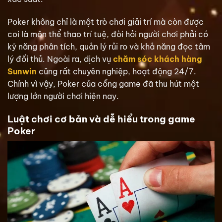
Poker không chỉ là một trò chơi giải trí mà còn được
coi là môn thể thao trí tuệ, đòi hỏi người chơi phải có
kỹ năng phân tích, quản lý rủi ro và khả năng đọc tâm
lý đối thủ. Ngoài ra, dịch vụ
chăm sóc khách hàng
Sunwin
cũng rất chuyên nghiệp, hoạt động 24/7.
Chính vì vậy, Poker của cổng game đã thu hút một
lượng lớn người chơi hiện nay.
Luật chơi cơ bản và dễ hiểu trong game
Poker