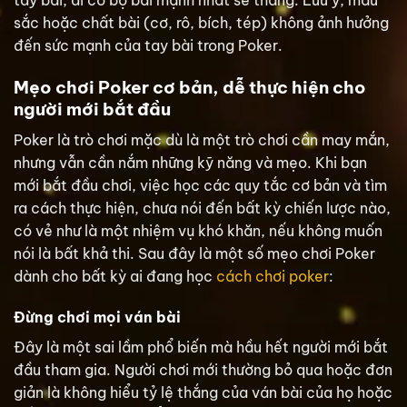
tay bài, ai có bộ bài mạnh nhất sẽ thắng. Lưu ý, màu
sắc hoặc chất bài (cơ, rô, bích, tép) không ảnh hưởng
đến sức mạnh của tay bài trong Poker.
Mẹo chơi Poker cơ bản, dễ thực hiện cho
người mới bắt đầu
Poker là trò chơi mặc dù là một trò chơi cần may mắn,
nhưng vẫn cần nắm những kỹ năng và mẹo. Khi bạn
mới bắt đầu chơi, việc học các quy tắc cơ bản và tìm
ra cách thực hiện, chưa nói đến bất kỳ chiến lược nào,
có vẻ như là một nhiệm vụ khó khăn, nếu không muốn
nói là bất khả thi. Sau đây là một số mẹo chơi Poker
dành cho bất kỳ ai đang học
cách chơi poker
:
Đừng chơi mọi ván bài
Đây là một sai lầm phổ biến mà hầu hết người mới bắt
đầu tham gia. Người chơi mới thường bỏ qua hoặc đơn
giản là không hiểu tỷ lệ thắng của ván bài của họ hoặc