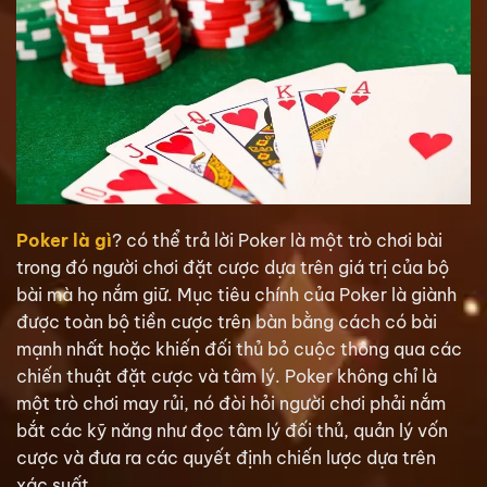
Poker là gì
? có thể trả lời Poker là một trò chơi bài
trong đó người chơi đặt cược dựa trên giá trị của bộ
bài mà họ nắm giữ. Mục tiêu chính của Poker là giành
được toàn bộ tiền cược trên bàn bằng cách có bài
mạnh nhất hoặc khiến đối thủ bỏ cuộc thông qua các
chiến thuật đặt cược và tâm lý. Poker không chỉ là
một trò chơi may rủi, nó đòi hỏi người chơi phải nắm
bắt các kỹ năng như đọc tâm lý đối thủ, quản lý vốn
cược và đưa ra các quyết định chiến lược dựa trên
xác suất.