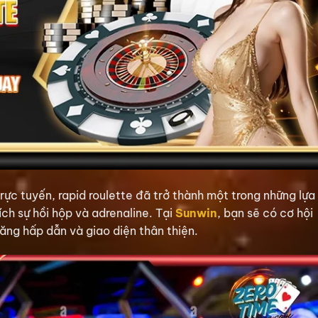
trực tuyến, rapid roulette đã trở thành một trong những lựa
ích sự hồi hộp và adrenaline. Tại
Sunwin
, bạn sẽ có cơ hội
 năng hấp dẫn và giao diện thân thiện.