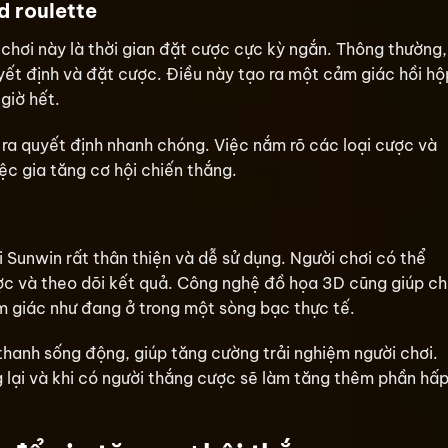
d roulette
chơi này là thời gian đặt cược cực kỳ ngắn. Thông thường,
yết định và đặt cược. Điều này tạo ra một cảm giác hồi hộ
 giờ hết.
 ra quyết định nhanh chóng. Việc nắm rõ các loại cược và
iệc gia tăng cơ hội chiến thắng.
ại Sunwin rất thân thiện và dễ sử dụng. Người chơi có thể
ợc và theo dõi kết quả. Công nghệ đồ họa 3D cũng giúp c
m giác như đang ở trong một sòng bạc thực tế.
hanh sống động, giúp tăng cường trải nghiệm người chơi.
 lại và khi có người thắng cược sẽ làm tăng thêm phần hấ