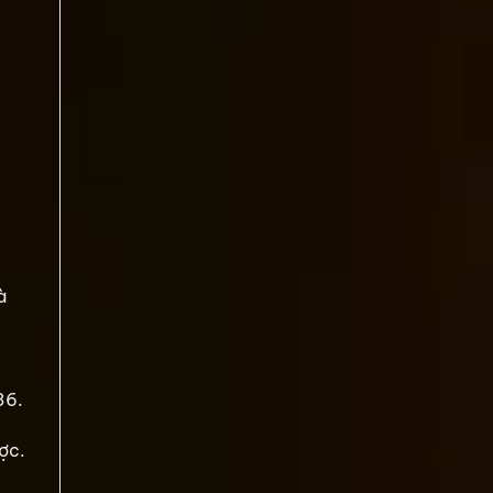
à
36.
ợc.