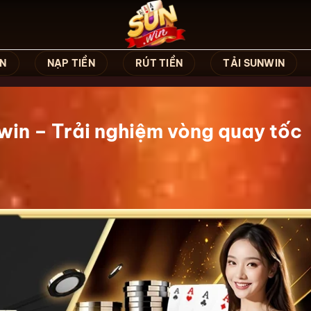
N
NẠP TIỀN
RÚT TIỀN
TẢI SUNWIN
nwin – Trải nghiệm vòng quay tốc