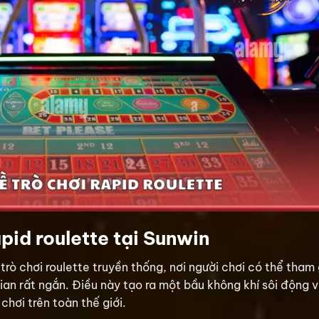
apid roulette tại Sunwin
trò chơi roulette truyền thống, nơi người chơi có thể tham 
an rất ngắn. Điều này tạo ra một bầu không khí sôi động 
chơi trên toàn thế giới.