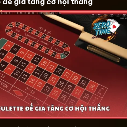
e để gia tăng cơ hội thắng