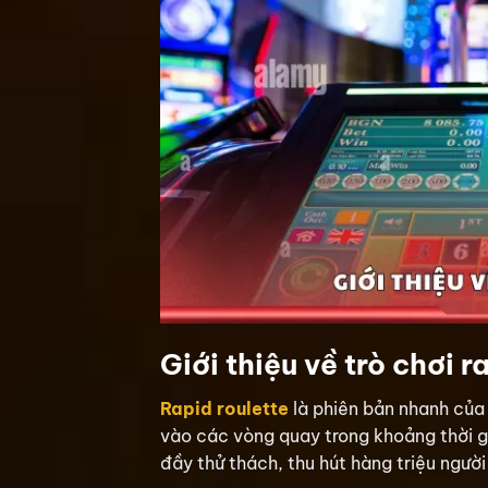
Giới thiệu về trò chơi r
Rapid roulette
là phiên bản nhanh của 
vào các vòng quay trong khoảng thời gi
đầy thử thách, thu hút hàng triệu người 