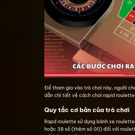
Để tham gia vào trò chơi này, người c
dẫn chi tiết về cách chơi rapid roulette
Quy tắc cơ bản của trò chơi
Rapd roulette sử dụng bánh xe roulette
hoặc 38 số (thêm số 00) đối với roulet