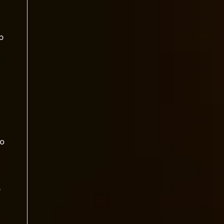
p
ho
p