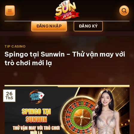
Bỏ
qua
nội
dung
ĐĂNG NHẬP
ĐĂNG KÝ
TIP CASINO
Spingo tại Sunwin – Thử vận may với
trò chơi mới lạ
26
Th5