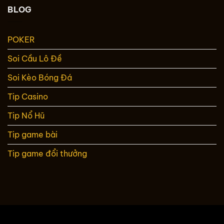
BLOG
POKER
Soi Cầu Lô Đề
Soi Kèo Bóng Đá
Tip Casino
Tip Nổ Hũ
Tip game bài
Tip game đổi thưởng