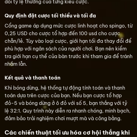
dõi tỷ lệ thưởng của từng kiểu cược.
Quy định đặt cược tối thiểu và tối đa
Cổng game áp dụng mức cược linh hoạt cho spingo, từ
0,25 USD cho cược tổ hợp đến 100 usd cho cược
chẵn/lẻ. Tùy vào loại cược, giới hạn tối đa thay đổi để
phù hợp với ngân sách của người chơi. Bạn nên kiểm
tra giới hạn cụ thể của bàn trước khi tham gia để tránh
nhầm lẫn.
Kết quả và thanh toán
Khi bóng dừng, hệ thống tự động tính toán và thanh
toán dựa trên cược của bạn. Nếu bạn cược tổ hợp
đỏ-5 và bóng dừng ở ô đỏ với số 5, bạn thắng với tỷ
lệ 32:1. Quy trình này diễn ra nhanh chóng, minh bạch,
đảm bảo trải nghiệm chơi mượt mà và công bằng.
Các chiến thuật tối ưu hóa cơ hội thắng khi