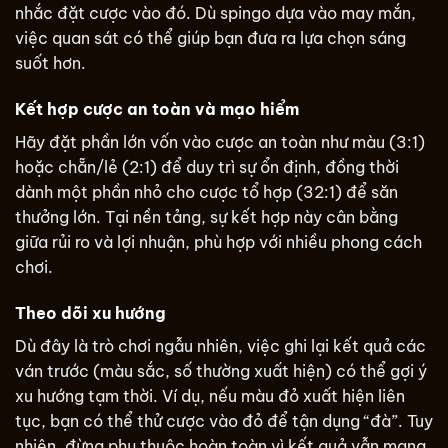
nhắc đặt cược vào đó. Dù spingo dựa vào may mắn,
việc quan sát có thể giúp bạn đưa ra lựa chọn sáng
suốt hơn.
Kết hợp cược an toàn và mạo hiểm
Hãy đặt phần lớn vốn vào cược an toàn như màu (3:1)
hoặc chẵn/lẻ (2:1) để duy trì sự ổn định, đồng thời
dành một phần nhỏ cho cược tổ hợp (32:1) để săn
thưởng lớn. Tại nền tảng, sự kết hợp này cân bằng
giữa rủi ro và lợi nhuận, phù hợp với nhiều phong cách
chơi.
Theo dõi xu hướng
Dù đây là trò chơi ngẫu nhiên, việc ghi lại kết quả các
ván trước (màu sắc, số thường xuất hiện) có thể gợi ý
xu hướng tạm thời. Ví dụ, nếu màu đỏ xuất hiện liên
tục, bạn có thể thử cược vào đỏ để tận dụng “đà”. Tuy
nhiên, đừng phụ thuộc hoàn toàn vì kết quả vẫn mang