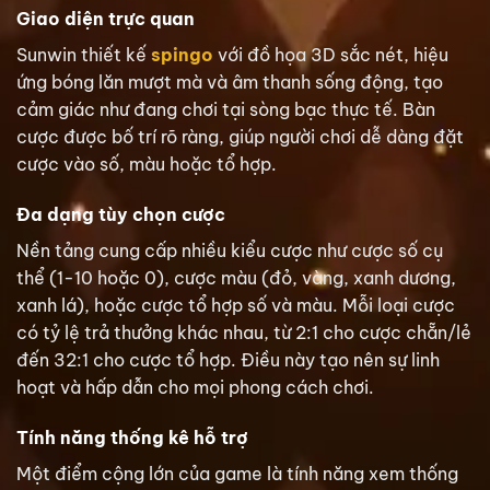
Giao diện trực quan
Sunwin thiết kế
spingo
với đồ họa 3D sắc nét, hiệu
ứng bóng lăn mượt mà và âm thanh sống động, tạo
cảm giác như đang chơi tại sòng bạc thực tế. Bàn
cược được bố trí rõ ràng, giúp người chơi dễ dàng đặt
cược vào số, màu hoặc tổ hợp.
Đa dạng tùy chọn cược
Nền tảng cung cấp nhiều kiểu cược như cược số cụ
thể (1-10 hoặc 0), cược màu (đỏ, vàng, xanh dương,
xanh lá), hoặc cược tổ hợp số và màu. Mỗi loại cược
có tỷ lệ trả thưởng khác nhau, từ 2:1 cho cược chẵn/lẻ
đến 32:1 cho cược tổ hợp. Điều này tạo nên sự linh
hoạt và hấp dẫn cho mọi phong cách chơi.
Tính năng thống kê hỗ trợ
Một điểm cộng lớn của game là tính năng xem thống