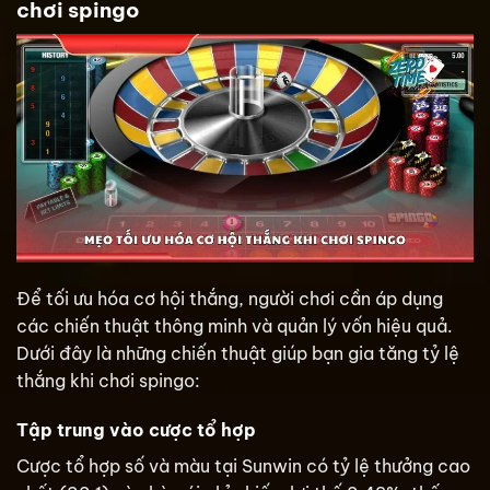
chơi spingo
Để tối ưu hóa cơ hội thắng, người chơi cần áp dụng
các chiến thuật thông minh và quản lý vốn hiệu quả.
Dưới đây là những chiến thuật giúp bạn gia tăng tỷ lệ
thắng khi chơi spingo:
Tập trung vào cược tổ hợp
Cược tổ hợp số và màu tại Sunwin có tỷ lệ thưởng cao