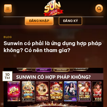
Bỏ
qua
nội
dung
ĐĂNG NHẬP
ĐĂNG KÝ
BLOG
Sunwin có phải là ứng dụng hợp pháp
không? Có nên tham gia?
10
Th1