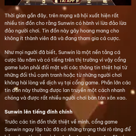
Thời gian gần đây, trên mạng xã hội xuất hiện rất
nhiều tin đồn cho rằng Sunwin có hành vi lừa đảo lừa
đảo người chơi. Tin đồn này gây hoang mang cho
không ít thành viên đã và đang tham gia cá cược.
Như mọi người đã biết, Sunwin là một nền tảng cá
cược lâu năm và có tiếng trên thị trường vì vậy cổng
game luôn phải đối mặt với các thông tin thiệt hại từ
những đối thủ cạnh tranh hoặc từ những người chơi
không hài lòng về dịch vụ tại cổng game. Phần lớn các
tin đồn này thường được lan truyền một cách nhanh
chóng và được rất nhiều người chơi bàn tán xôn xao.
Sunwin lên tiếng đính chính
Trước các tin đồn thất thiệt về mình, cổng game
Sunwin ngay lập tức đã có những trạng thái rõ ràng để