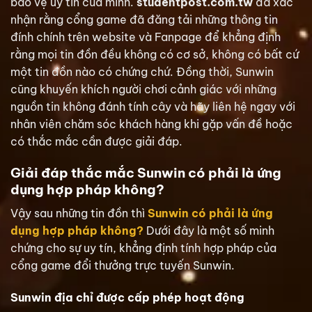
bảo vệ uy tín của mình.
studentpost.com.tw
đã xác
nhận rằng c
ổng game đã đăng tải những thông tin
đính chính trên website và Fanpage để khẳng định
rằng mọi tin đồn đều không có cơ sở, không có bất cứ
một tin đồn nào có chứng chứ. Đồng thời, Sunwin
cũng khuyến khích người chơi cảnh giác với những
nguồn tin không đánh tính cây và hãy liên hệ ngay với
nhân viên chăm sóc khách hàng khi gặp vấn đề hoặc
có thắc mắc cần được giải đáp.
Giải đáp thắc mắc Sunwin có phải là ứng
dụng hợp pháp không?
Vậy sau những tin đồn thì
Sunwin có phải là ứng
dụng hợp pháp không?
Dưới đây là một số minh
chứng cho sự uy tín, khẳng định tính hợp pháp của
cổng game đổi thưởng trực tuyến Sunwin.
Sunwin địa chỉ được cấp phép hoạt động