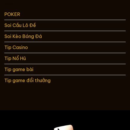
POKER
Soi Cầu Lô Đề
Soi Kèo Bóng Đá
Tip Casino
Tip Nổ Hũ
Tip game bài
Tip game đổi thưởng