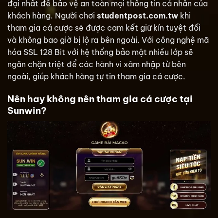
đại nhất để bảo vệ an toàn mọi thông tin cá nhân của
khách hàng. Người chơi
studentpost.com.tw
khi
tham gia cá cược sẽ được cam kết giữ kín tuyệt đối
và không bao giờ bị lộ ra bên ngoài. Với công nghệ mã
hóa SSL 128 Bit với hệ thống bảo mật nhiều lớp sẽ
ngăn chặn triệt để các hành vi xâm nhập từ bên
ngoài, giúp khách hàng tự tin tham gia cá cược.
Nên hay không nên tham gia cá cược tại
Sunwin?