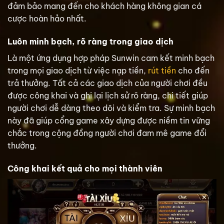
đảm bảo mang đến cho khách hàng không gian cá
cược hoàn hảo nhất.
Luôn minh bạch, rõ ràng trong giao dịch
Là một ứng dụng hợp pháp Sunwin cam kết minh bạch
trong mọi giao dịch từ việc nạp tiền,
rút tiền
cho đến
trả thưởng. Tất cả các giao dịch của người chơi đều
được công khai và ghi lại lịch sử rõ ràng, chi tiết giúp
người chơi dễ dàng theo dõi và kiểm tra. Sự minh bạch
này đã giúp cổng game xây dựng được niềm tin vững
chắc trong cộng đồng người chơi đam mê game đổi
thưởng.
Công khai kết quả cho mọi thành viên