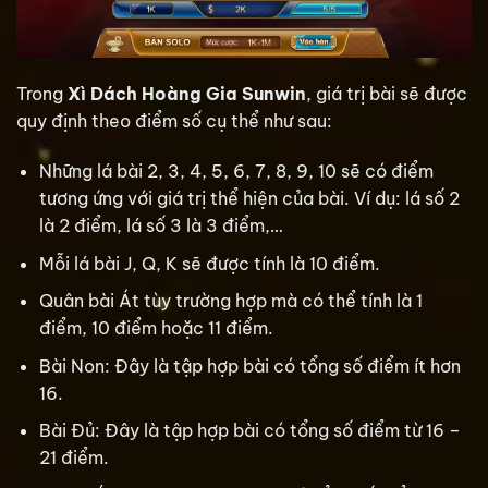
Trong
Xì Dách Hoàng Gia Sunwin
, giá trị bài sẽ được
quy định theo điểm số cụ thể như sau:
Những lá bài 2, 3, 4, 5, 6, 7, 8, 9, 10 sẽ có điểm
tương ứng với giá trị thể hiện của bài. Ví dụ: lá số 2
là 2 điểm, lá số 3 là 3 điểm,…
Mỗi lá bài J, Q, K sẽ được tính là 10 điểm.
Quân bài Át tùy trường hợp mà có thể tính là 1
điểm, 10 điểm hoặc 11 điểm.
Bài Non: Đây là tập hợp bài có tổng số điểm ít hơn
16.
Bài Đủ: Đây là tập hợp bài có tổng số điểm từ 16 –
21 điểm.