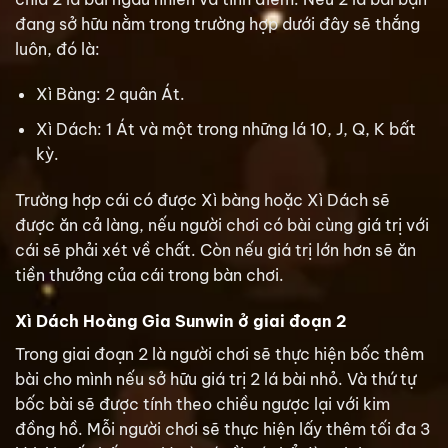
đang sở hữu nằm trong trường hợp dưới đây sẽ thắng
luôn, đó là:
Xì Bàng: 2 quân Át.
Xì Dách: 1 Át và một trong những lá 10, J, Q, K bất
kỳ.
Trường hợp cái có được Xì bàng hoặc Xì Dách sẽ
được ăn cả làng, nếu người chơi có bài cùng giá trị với
cái sẽ phải xét về chất. Còn nếu giá trị lớn hơn sẽ ăn
tiền thưởng của cái trong bàn chơi.
Xì Dách Hoàng Gia Sunwin ở giai đoạn 2
Trong giai đoạn 2 là người chơi sẽ thực hiện bốc thêm
bài cho mình nếu sở hữu giá trị 2 lá bài nhỏ. Và thứ tự
bốc bài sẽ được tính theo chiều ngược lại với kim
đồng hồ. Mỗi người chơi sẽ thực hiện lấy thêm tối đa 3