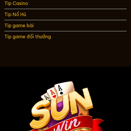
Tip Casino
Tip Nổ Hũ
Tip game bài
Tip game đổi thưởng