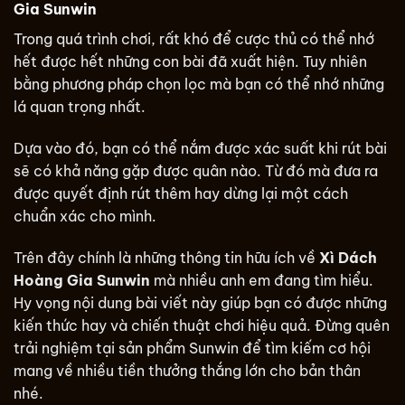
Gia Sunwin
Trong quá trình chơi, rất khó để cược thủ có thể nhớ
hết được hết những con bài đã xuất hiện. Tuy nhiên
bằng phương pháp chọn lọc mà bạn có thể nhớ những
lá quan trọng nhất.
Dựa vào đó, bạn có thể nắm được xác suất khi rút bài
sẽ có khả năng gặp được quân nào. Từ đó mà đưa ra
được quyết định rút thêm hay dừng lại một cách
chuẩn xác cho mình.
Trên đây chính là những thông tin hữu ích về
Xì Dách
Hoàng Gia Sunwin
mà nhiều anh em đang tìm hiểu.
Hy vọng nội dung bài viết này giúp bạn có được những
kiến thức hay và chiến thuật chơi hiệu quả. Đừng quên
trải nghiệm tại
sản phẩm Sunwin
để tìm kiếm cơ hội
mang về nhiều tiền thưởng thắng lớn cho bản thân
nhé.