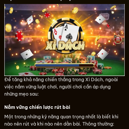
Để tăng khả năng chiến thắng trong Xì Dách, ngoài
việc nắm vững luật chơi, người chơi cần áp dụng
những mẹo sau:
Nắm vững chiến lược rút bài
Một trong những kỹ năng quan trọng nhất là biết khi
nào nên rút và khi nào nên dằn bài. Thông thường: