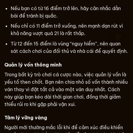
Nếu bạn có từ 16 điểm trở lên, hãy cân nhắc dằn
bài để tránh bị quắc.
Nếu chỉ có 11 điểm trở xuống, nên mạnh dạn rút vì
khả năng vượt quá 21 là rất thấp.
Từ 12 đến 15 điểm là vùng “nguy hiểm”, nên quan
sát cách chơi của đối thủ và nhà cái để quyết định.
Quản lý vốn thông minh
Trong bất kỳ trò chơi cá cược nào, việc quản lý vốn là
yếu tố then chốt. Bạn nên chia nhỏ số vốn thành nhiều
ván thay vì đặt tất cả vào một ván duy nhất. Cách
này giúp bạn kéo dài thời gian chơi, đồng thời giảm
thiểu rủi ro khi gặp phải vận xui.
Tâm lý vững vàng
Người mới thường mắc lỗi khi để cảm xúc điều khiển