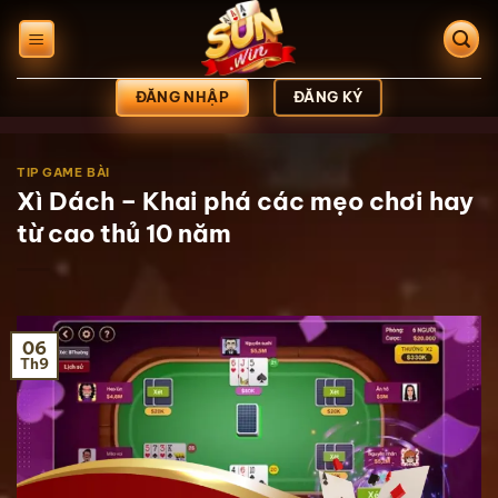
Bỏ
qua
nội
dung
ĐĂNG NHẬP
ĐĂNG KÝ
TIP GAME BÀI
Xì Dách – Khai phá các mẹo chơi hay
từ cao thủ 10 năm
06
Th9