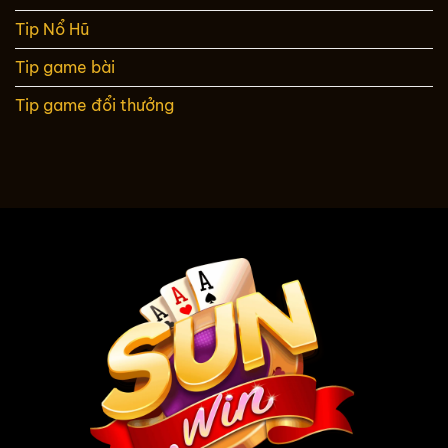
Tip Nổ Hũ
Tip game bài
Tip game đổi thưởng